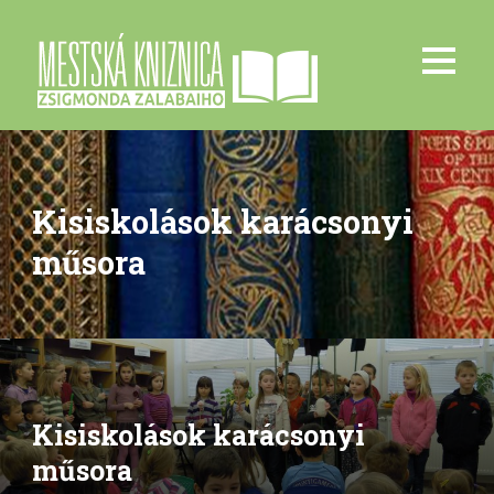
Kisiskolások karácsonyi
műsora
Kisiskolások karácsonyi
műsora