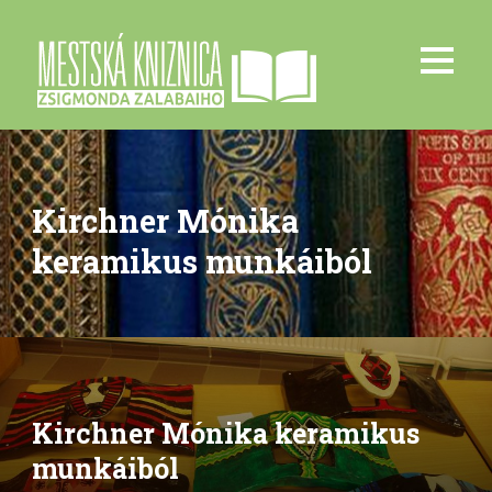
Kirchner Mónika
keramikus munkáiból
Kirchner Mónika keramikus
munkáiból