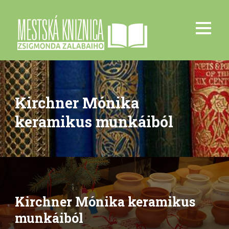
Kirchner Mónika
keramikus munkáiból
Kirchner Mónika keramikus
munkáiból