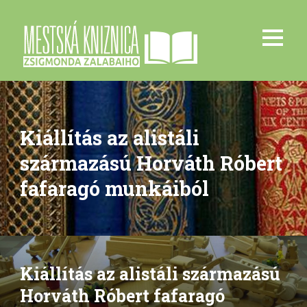
Kiállítás az alistáli
származású Horváth Róbert
fafaragó munkáiból
Kiállítás az alistáli származású
Horváth Róbert fafaragó