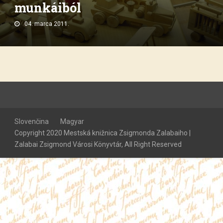
munkáiból
04. marca 2011.
Slovenčina
Magyar
Copyright 2020 Mestská knižnica Zsigmonda Zalabaiho |
Zalabai Zsigmond Városi Könyvtár, All Right Reserved