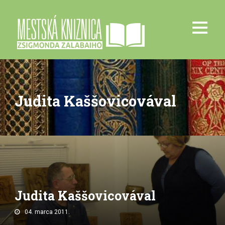
Judita Kaššovicovával
Judita Kaššovicovával
04. marca 2011.