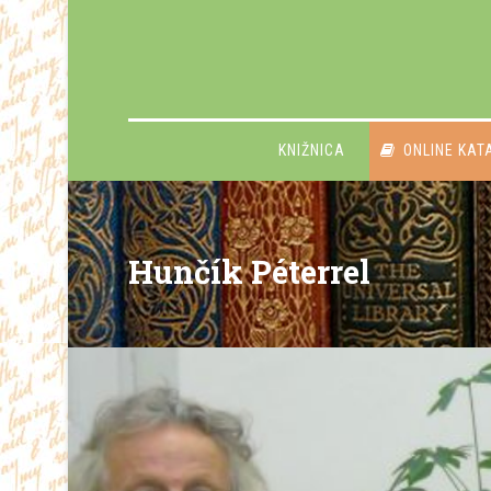
KNIŽNICA
ONLINE KAT
Hunčík Péterrel