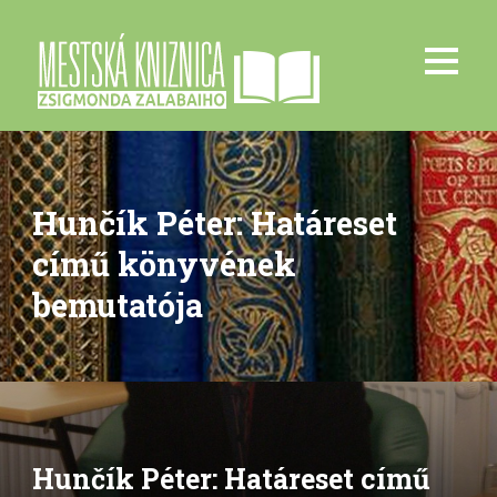
Hunčík Péter: Határeset
című könyvének
bemutatója
Hunčík Péter: Határeset című