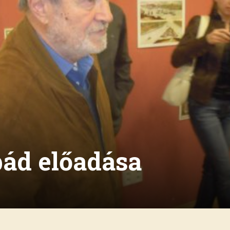
pád előadása