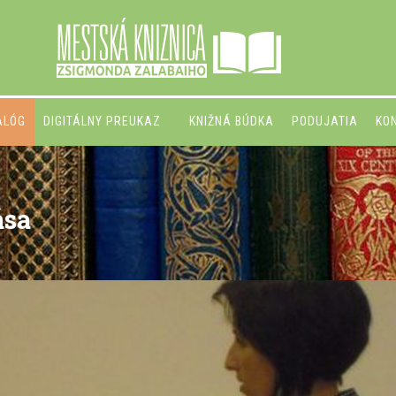
ALÓG
DIGITÁLNY PREUKAZ
KNIŽNÁ BÚDKA
PODUJATIA
KO
ása