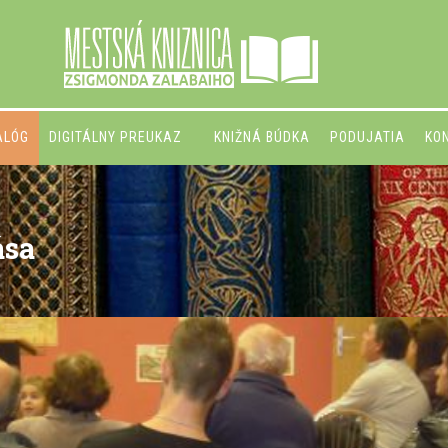
ALÓG
DIGITÁLNY PREUKAZ
KNIŽNÁ BÚDKA
PODUJATIA
KO
ása