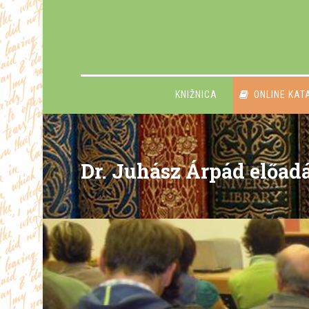
KNIŽNICA
ONLINE KAT
Dr. Juhász Árpád előad