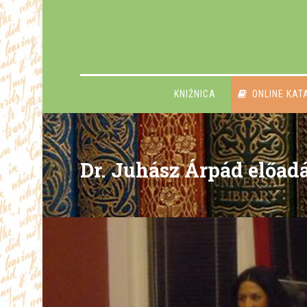
KNIŽNICA
ONLINE KAT
Dr. Juhász Árpád előad