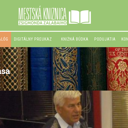
ALÓG
DIGITÁLNY PREUKAZ
KNIŽNÁ BÚDKA
PODUJATIA
KO
ása