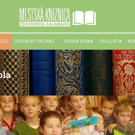
ALÓG
DIGITÁLNY PREUKAZ
KNIŽNÁ BÚDKA
PODUJATIA
KO
ola