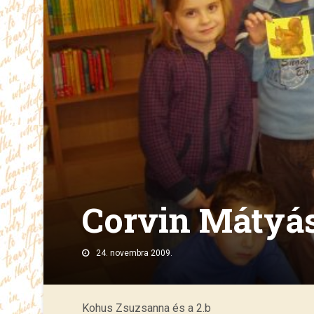
Corvin Mátyás
24. novembra 2009.
Kohus Zsuzsanna és a 2.b