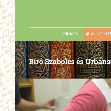
KNIŽNICA
ONLINE KAT
Bíró Szabolcs és Urbáns