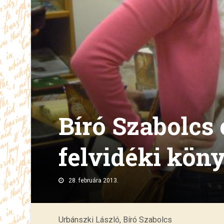
Bíró Szabolcs
felvidéki kön
28. februára 2013.
Urbánszki László, Bíró Szabolcs