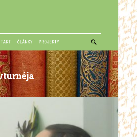
NTAKT
ČLÁNKY
PROJEKTY
vturnéja