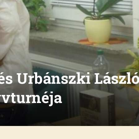
 és Urbánszki Lászl
yvturnéja