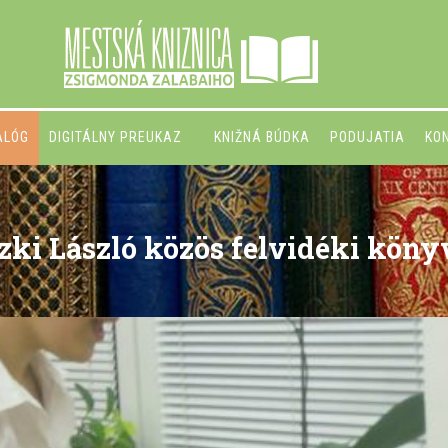
ALÓG
DIGITÁLNY PREUKAZ
KNIŽNÁ BÚDKA
PODUJATIA
KO
zki László közös felvidéki köny