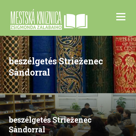
beszélgetés Strieženec
Sándorral
beszélgetés Strieženec
Sándorral