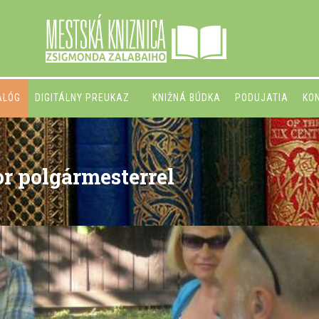
ALÓG
DIGITÁLNY PREUKAZ
KNIŽNÁ BÚDKA
PODUJATIA
KO
or polgármesterrel