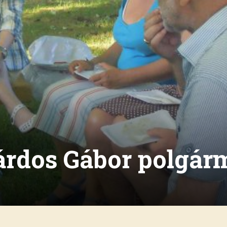
árdos Gábor polgárm