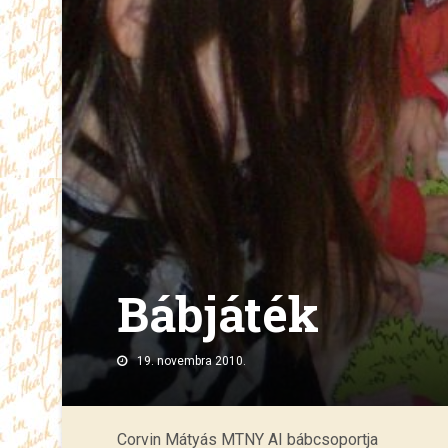
Bábjáték
19. novembra 2010.
Corvin Mátyás MTNY AI bábcsoportja