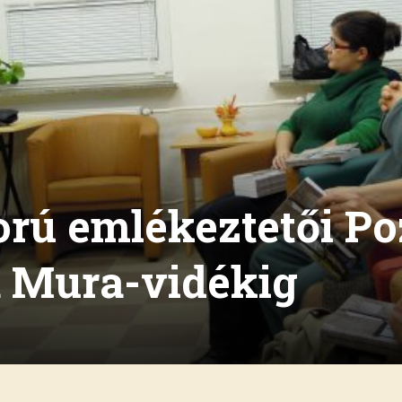
ború emlékeztetői P
a Mura-vidékig