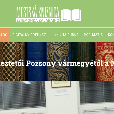
ALÓG
DIGITÁLNY PREUKAZ
KNIŽNÁ BÚDKA
PODUJATIA
KO
keztetői Pozsony vármegyétől a