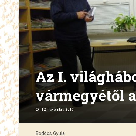
Az I. világhá
vármegyétől 
12. novembra 2010.
Bedécs Gyula