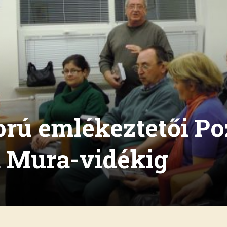
ború emlékeztetői P
a Mura-vidékig