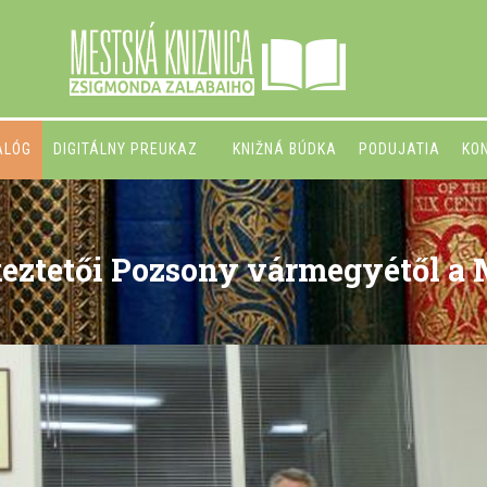
ALÓG
DIGITÁLNY PREUKAZ
KNIŽNÁ BÚDKA
PODUJATIA
KO
keztetői Pozsony vármegyétől a