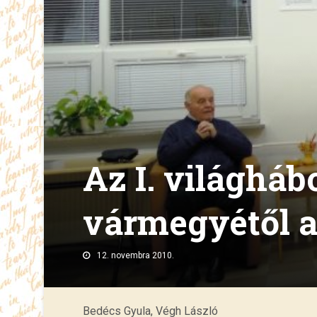
Az I. világhá
vármegyétől 
12. novembra 2010.
Bedécs Gyula, Végh László