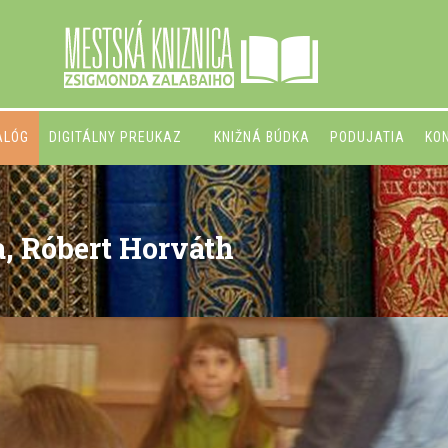
ALÓG
DIGITÁLNY PREUKAZ
KNIŽNÁ BÚDKA
PODUJATIA
KO
, Róbert Horváth