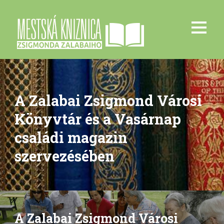
A Zalabai Zsigmond Városi
Könyvtár és a Vasárnap
családi magazin
szervezésében
A Zalabai Zsigmond Városi