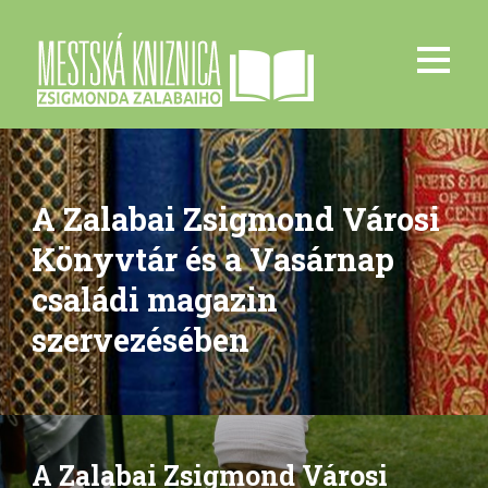
A Zalabai Zsigmond Városi
Könyvtár és a Vasárnap
családi magazin
szervezésében
A Zalabai Zsigmond Városi