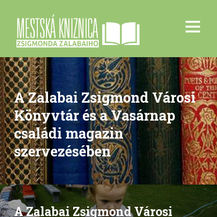
A Zalabai Zsigmond Városi
Könyvtár és a Vasárnap
családi magazin
szervezésében
A Zalabai Zsigmond Városi