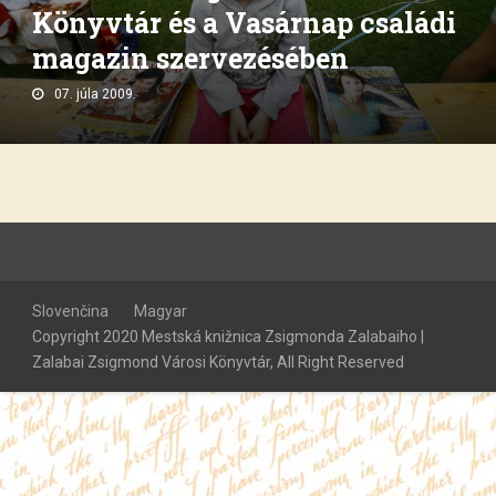
Könyvtár és a Vasárnap családi
magazin szervezésében
07. júla 2009.
Slovenčina
Magyar
Copyright 2020 Mestská knižnica Zsigmonda Zalabaiho |
Zalabai Zsigmond Városi Könyvtár, All Right Reserved