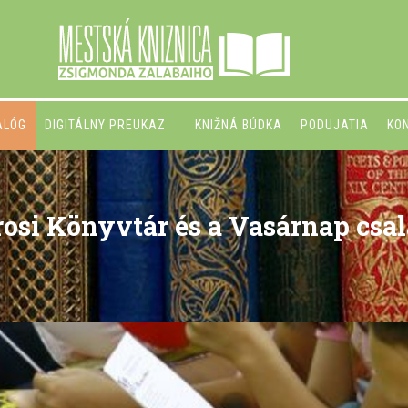
ALÓG
DIGITÁLNY PREUKAZ
KNIŽNÁ BÚDKA
PODUJATIA
KO
osi Könyvtár és a Vasárnap csa