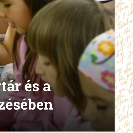
tár és a
ezésében