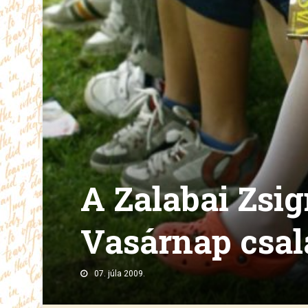
A Zalabai Zsi
Vasárnap csal
07. júla 2009.