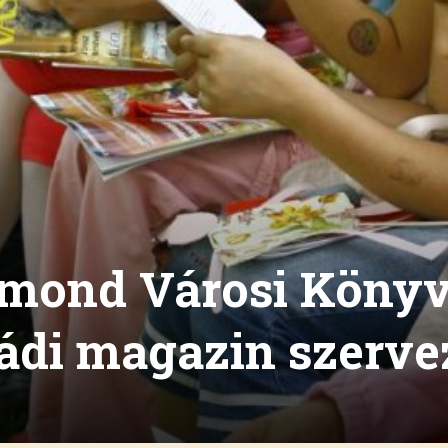
gmond Városi Könyv
ádi magazin szerv