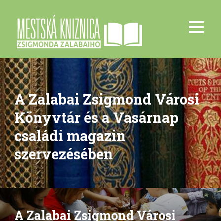
A Zalabai Zsigmond Városi
Könyvtár és a Vasárnap
családi magazin
szervezésében
A Zalabai Zsigmond Városi