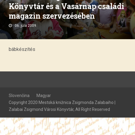
Könyvtár és a Vasárnap családi
magazin szervezésében
06. júla 2009.
bábkészítés
Slovenčina
Magyar
Copyright 2020 Mestská knižnica Zsigmonda Zalabaiho |
Zalabai Zsigmond Városi Könyvtár, All Right Reserved