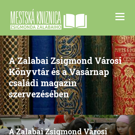
A Zalabai Zsigmond Városi
Könyvtár és a Vasárnap
családi magazin
szervezésében
A Zalabai Zsigmond Városi