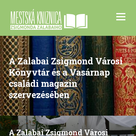
A Zalabai Zsigmond Városi
Könyvtár és a Vasárnap
családi magazin
szervezésében
A Zalabai Zsigmond Városi