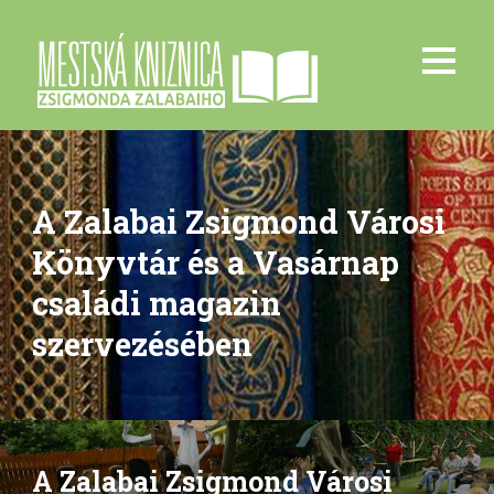
A Zalabai Zsigmond Városi
Könyvtár és a Vasárnap
családi magazin
szervezésében
A Zalabai Zsigmond Városi