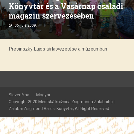
Könyvtár és a Vasárnap családi
magazin szervezésében
06. júla 2009.
Presinszky Lajos tárlatvezetése a múzeumban
Slovenčina
Magyar
Copyright 2020 Mestská knižnica Zsigmonda Zalabaiho |
Zalabai Zsigmond Városi Könyvtár, All Right Reserved