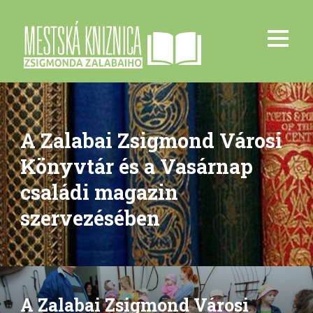
A Zalabai Zsigmond Városi
Könyvtár és a Vasárnap
családi magazin
szervezésében
A Zalabai Zsigmond Városi