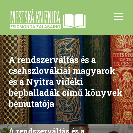
A rendszerváltás és a
csehszlovákiai magyarok
és a Nyitra vidéki
bépballadák című könyvek
bemutatója
A rendszerváltás és a