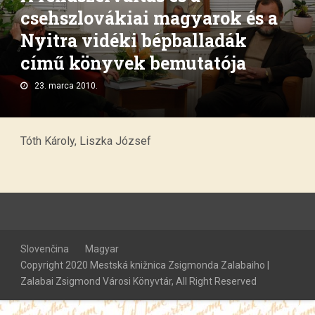
csehszlovákiai magyarok és a
Nyitra vidéki bépballadák
című könyvek bemutatója
23. marca 2010.
Tóth Károly, Liszka József
Slovenčina
Magyar
Copyright 2020 Mestská knižnica Zsigmonda Zalabaiho |
Zalabai Zsigmond Városi Könyvtár, All Right Reserved