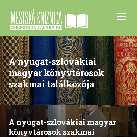
A nyugat-szlovákiai
magyar könyvtárosok
szakmai találkozója
A nyugat-szlovákiai magyar
könyvtárosok szakmai