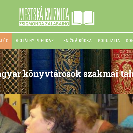
ALÓG
DIGITÁLNY PREUKAZ
KNIŽNÁ BÚDKA
PODUJATIA
KO
agyar könyvtárosok szakmai tal