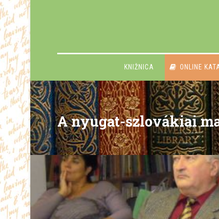
KNIŽNICA
ONLINE KAT
A nyugat-szlovákiai m