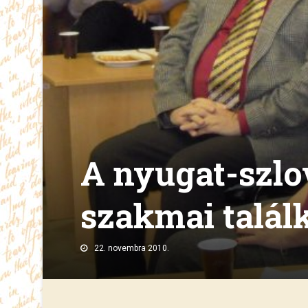
A nyugat-szl
szakmai talál
22. novembra 2010.