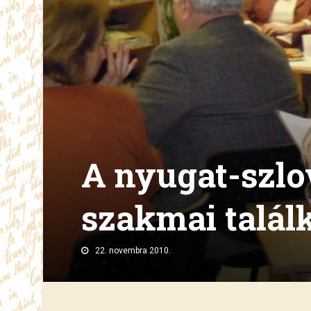
A nyugat-szl
szakmai talál
22. novembra 2010.