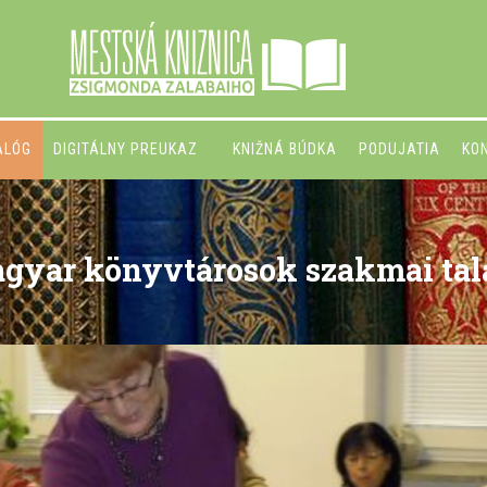
ALÓG
DIGITÁLNY PREUKAZ
KNIŽNÁ BÚDKA
PODUJATIA
KO
agyar könyvtárosok szakmai tal