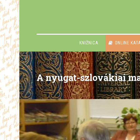
KNIŽNICA
ONLINE KAT
A nyugat-szlovákiai m