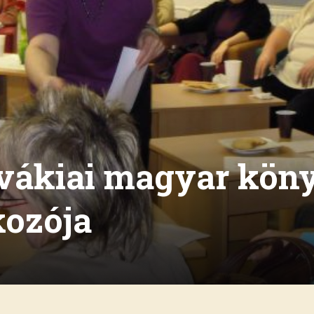
ovákiai magyar kön
kozója