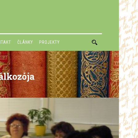
NTAKT
ČLÁNKY
PROJEKTY
álkozója