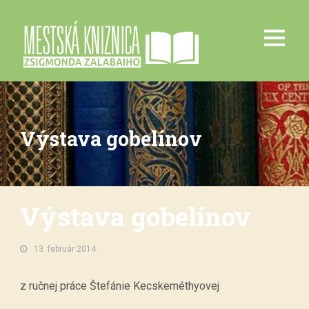
Výstava gobelínov
Výstava gobelínov
13. február 2014.
z ručnej práce Štefánie Kecskeméthyovej