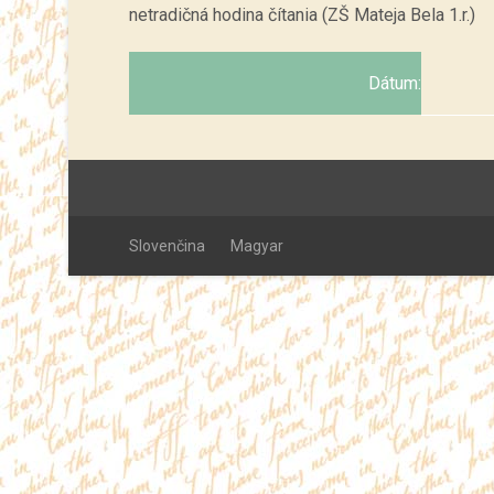
netradičná hodina čítania (ZŠ Mateja Bela 1.r.)
Dátum:
Slovenčina
Magyar