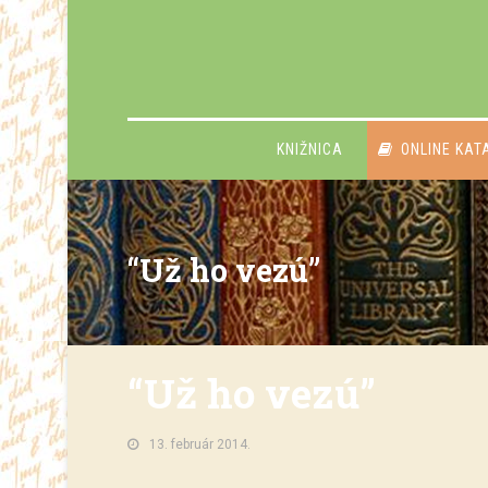
KNIŽNICA
ONLINE KAT
“Už ho vezú”
“Už ho vezú”
13. február 2014.