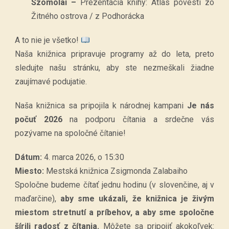
Szomolai –
Prezentácia knihy: Atlas povestí zo
Žitného ostrova / z Podhorácka
A to nie je všetko!
Naša knižnica pripravuje programy až do leta, preto
sledujte našu stránku, aby ste nezmeškali žiadne
zaujímavé podujatie.
Naša knižnica sa pripojila k národnej kampani
Je nás
počuť 2026
na podporu čítania a srdečne vás
pozývame na spoločné čítanie!
Dátum:
4. marca 2026, o 15:30
Miesto:
Mestská knižnica Zsigmonda Zalabaiho
Spoločne budeme čítať jednu hodinu (v slovenčine, aj v
maďarčine),
aby sme ukázali, že knižnica je živým
miestom stretnutí a príbehov, a aby sme spoločne
šírili radosť z čítania.
Môžete sa pripojiť akokoľvek: