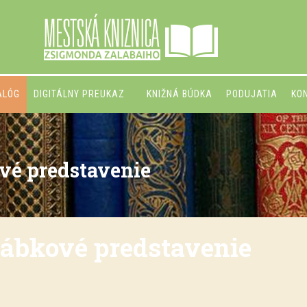
ALÓG
DIGITÁLNY PREUKAZ
KNIŽNÁ BÚDKA
PODUJATIA
KO
vé predstavenie
bábkové predstavenie