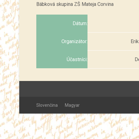
Bábková skupina ZŠ Mateja Corvina
Dátum:
Organizátor:
Eri
Účastníci:
De
Slovenčina
Magyar