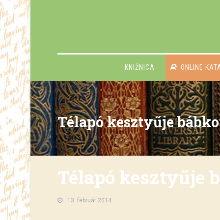
KNIŽNICA
ONLINE KAT
Télapó kesztyűje bábko
Télapó kesztyűje 
13. február 2014.