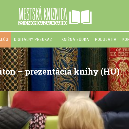
ALÓG
DIGITÁLNY PREUKAZ
KNIŽNÁ BÚDKA
PODUJATIA
KO
úton – prezentácia knihy (HU)