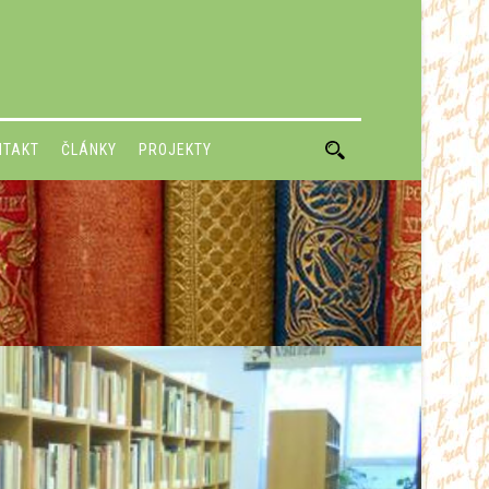
NTAKT
ČLÁNKY
PROJEKTY