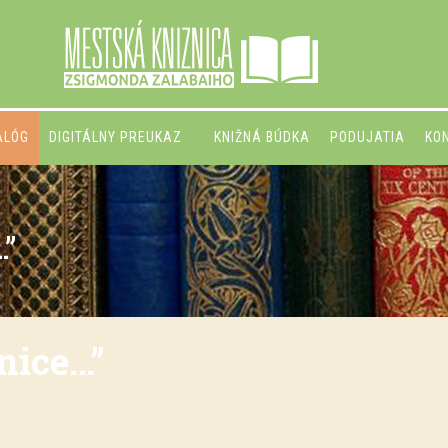
ALÓG
DIGITÁLNY PREUKAZ
KNIŽNÁ BÚDKA
PODUJATIA
KO
…”
žnice…”