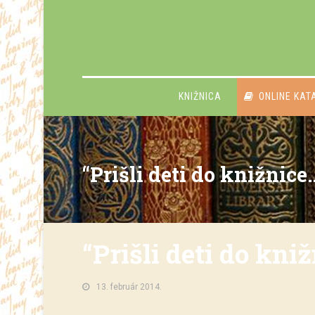
KNIŽNICA
ONLINE KAT
“Prišli deti do knižnice
“Prišli deti do kni
13. február 2014.