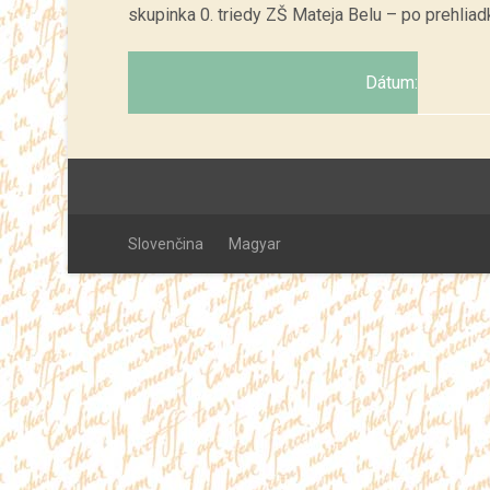
skupinka 0. triedy ZŠ Mateja Belu – po prehliadk
Dátum:
Slovenčina
Magyar