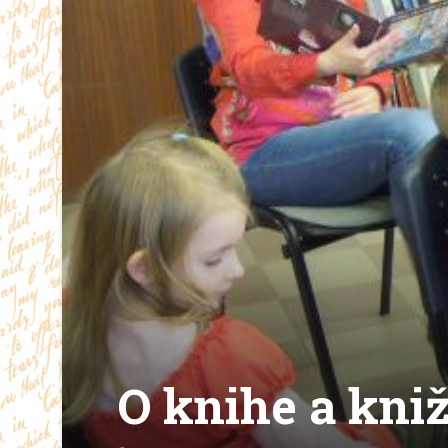
O knihe a kniž