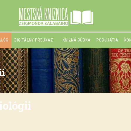
ALÓG
DIGITÁLNY PREUKAZ
KNIŽNÁ BÚDKA
PODUJATIA
KO
ii
ológii