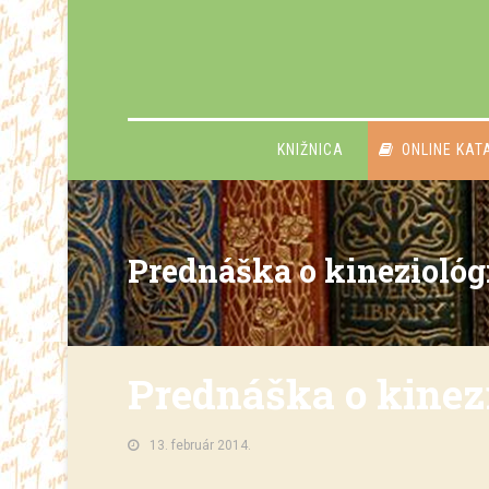
KNIŽNICA
ONLINE KAT
Prednáška o kineziológ
Prednáška o kinezi
13. február 2014.