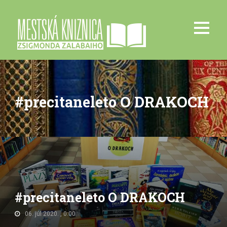
#precitaneleto O DRAKOCH
#precitaneleto O DRAKOCH
06. júl 2020. , 0:00