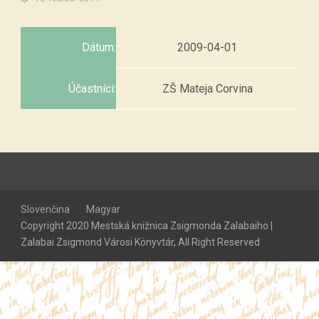
Dátum:
2009-04-01
Účastníci:
ZŠ Mateja Corvina
Slovenčina
Magyar
Copyright 2020 Mestská knižnica Zsigmonda Zalabaiho |
Zalabai Zsigmond Városi Könyvtár, All Right Reserved