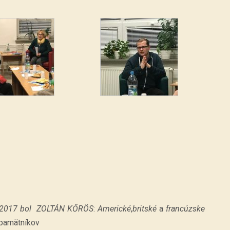
.2.2017 bol ZOLTÁN KŐRÖS
:
Americké
,
britské
a
francúzske
 pamätníkov