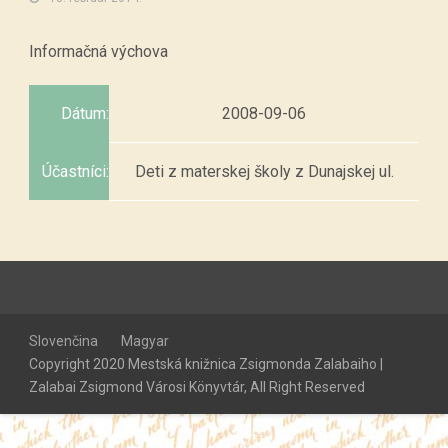
Informačná výchova
Dátum:
2008-09-06
Účastníci:
Deti z materskej školy z Dunajskej ul.
Slovenčina
Magyar
Copyright 2020 Mestská knižnica Zsigmonda Zalabaiho |
Zalabai Zsigmond Városi Könyvtár, All Right Reserved