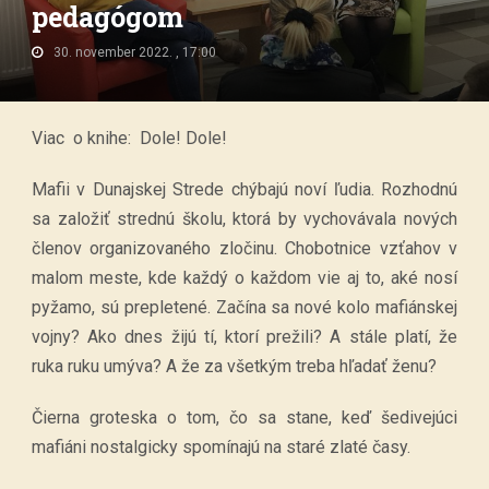
pedagógom
30. november 2022. , 17:00
Viac o knihe: Dole! Dole!
Mafii v Dunajskej Strede chýbajú noví ľudia. Rozhodnú
sa založiť strednú školu, ktorá by vychovávala nových
členov organizovaného zločinu. Chobotnice vzťahov v
malom meste, kde každý o každom vie aj to, aké nosí
pyžamo, sú prepletené. Začína sa nové kolo mafiánskej
vojny? Ako dnes žijú tí, ktorí prežili? A stále platí, že
ruka ruku umýva? A že za všetkým treba hľadať ženu?
Čierna groteska o tom, čo sa stane, keď šedivejúci
mafiáni nostalgicky spomínajú na staré zlaté časy.