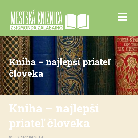
Kniha – najlepší priateľ
človeka
Kniha – najlepší
priateľ človeka
13. február 2014.