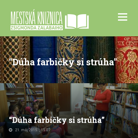
“Dúha farbičky si strúha”
“Dúha farbičky si strúha”
21. máj 2015. , 15:07