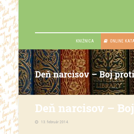
KNIŽNICA
ONLINE KAT
Deň narcisov – Boj prot
Deň narcisov – Boj
13. február 2014.