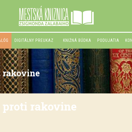
ALÓG
DIGITÁLNY PREUKAZ
KNIŽNÁ BÚDKA
PODUJATIA
KO
i rakovine
 proti rakovine