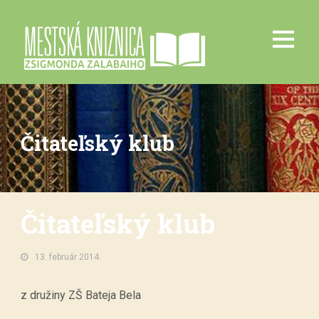
Čitateľský klub
Čitateľský klub
13. február 2014.
z družiny ZŠ Bateja Bela